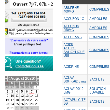
ABUFENE
COMPRIMES
400MG
ACCUZON 1G
AMPOULES
ACCUZON
AMPOULES
250MG
ACFOL 5MG
COMPRIMES
ACIDE
ACETYL
COMPRIMES
SALICYLIQUE
UBI
ACIDRINE
COMPRIMES
ACLAV
«
<
August
2026
>
»
SACHETS
500mg/62,5 mg
S
M
T
W
T
F
S
26
27
28
29
30
31
1
ACLAV100/12
SOLUTION
2
3
4
5
6
7
8
5MG
BUVABLE
9
10
11
12
13
14
15
ACTAPULGITE
16
17
18
19
20
21
22
SACHETS
3G
23
24
25
26
27
28
29
30
31
1
2
3
4
5